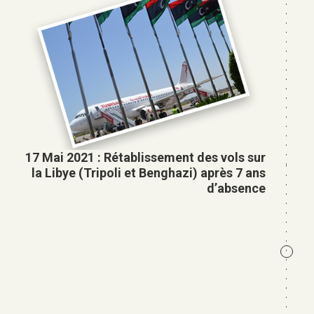
help
you
navigate
and
interact
with
the
content.
17 Mai 2021 : Rétablissement des vols sur
la Libye (Tripoli et Benghazi) après 7 ans
d’absence