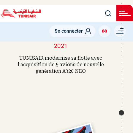
Welcome
Skip
to
All
to
in
main
One
Accessibility
content
Menu right
screen
Se connecter
reader.
To
start
2021
the
All
TUNISAIR modernise sa flotte avec
in
One
l'acquisition de 5 avions de nouvelle
Accessibility
génération A320 NEO
screen
reader,
press
"Ctrl
+
/".
This
shortcut
activates
the
screen
reader
to