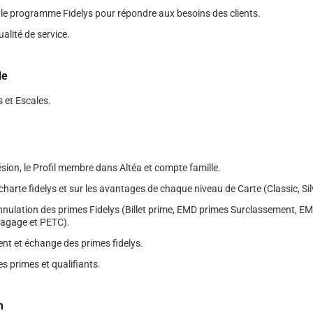
n le programme Fidelys pour répondre aux besoins des clients.
ualité de service.
le
 et Escales.
sion, le Profil membre dans Altéa et compte famille.
charte fidelys et sur les avantages de chaque niveau de Carte (Classic, Sil
nnulation des primes Fidelys (Billet prime, EMD primes Surclassement, E
agage et PETC).
 et échange des primes fidelys.
s primes et qualifiants.
n