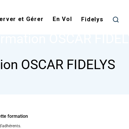
Skip
to
erver et Gérer
En Vol
main
Fidelys
NODE
FORMATION OSCAR FIDELYS
content
rmation OSCAR FIDE
ion OSCAR FIDELYS
ette formation
 d'adhérents.