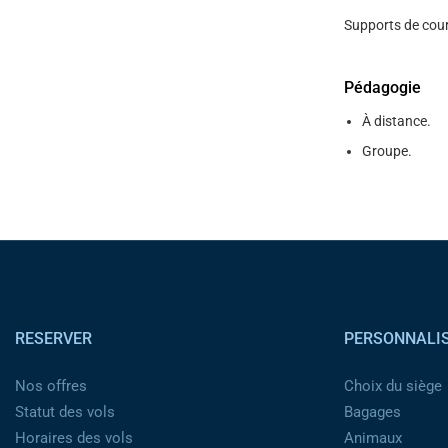
Supports de cour
Pédagogie
À distance.
Groupe.
Pied de page
RESERVER
PERSONNALI
Nos offres
Choix du siège
Statut des vols
Bagages
Horaires des vols
Animaux