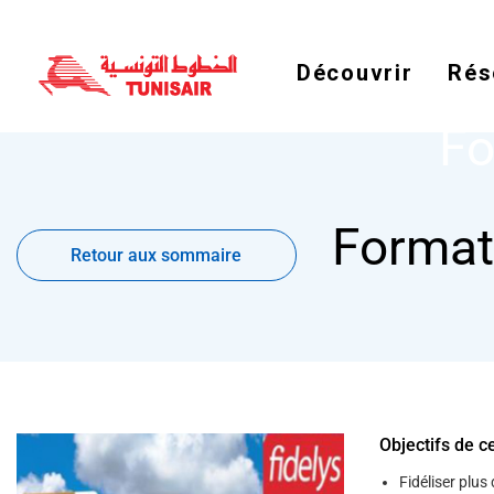
Découvrir
Rés
Fo
Retour
Format
aux
Retour aux sommaire
sommaire
Objectifs de c
Fidéliser plus