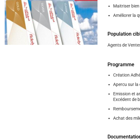
Maitriser bie
Améliorer la q
Population cib
Agents de Ventes
Programme
Création Adhé
Apercu sur la 
Emission et a
Excédent de b
Remboursement
Achat des mile
Documentatio