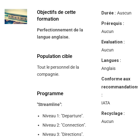
help
you
navigate
Objectifs de cette
Durée :
Auscun
and
formation
interact
Prérequis :
with
Perfectionnement de la
the
Aucun
content.
langue anglaise.
Evaluation :
Aucun
Population cible
Langues :
Tout le personnel de la
Anglais
compagnie.
Conforme aux
recommandation
Programme
:
IATA
"Streamline":
Recyclage :
Niveau 1: "Departure".
Aucun
Niveau 2: "Connection".
Niveau 3: "Directions".