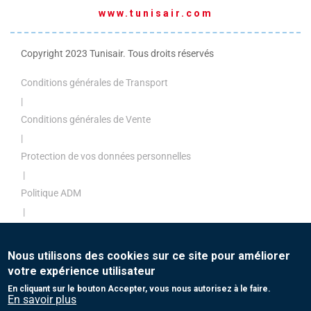
www.tunisair.com
Copyright 2023 Tunisair. Tous droits réservés
Conditions générales de Transport
|
Conditions générales de Vente
|
Protection de vos données personnelles
|
Politique ADM
|
Politique de paiement
|
Nous utilisons des cookies sur ce site pour améliorer
Contact
votre expérience utilisateur
En cliquant sur le bouton Accepter, vous nous autorisez à le faire.
En savoir plus