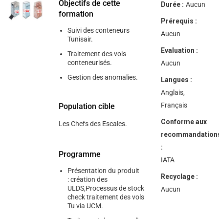
help
Objectifs de cette
Durée :
Aucun
you
formation
navigate
Prérequis :
and
Suivi des conteneurs
interact
Aucun
Tunisair.
with
the
Evaluation :
Traitement des vols
content.
conteneurisés.
Aucun
Gestion des anomalies.
Langues :
Anglais,
Français
Population cible
Conforme aux
Les Chefs des Escales.
recommandation
:
Programme
IATA
Présentation du produit
Recyclage :
: création des
ULDS,Processus de stock
Aucun
check traitement des vols
Tu via UCM.