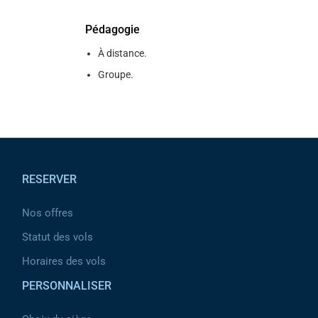
Pédagogie
À distance.
Groupe.
Pied de page
RESERVER
Nos offres
Statut des vols
Horaires des vols
PERSONNALISER