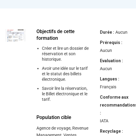
help
you
navigate
and
interact
with
the
Objectifs de cette
Durée :
Aucun
content.
formation
Prérequis :
Créer et lire un dossier de
Aucun
réservation et son
historique.
Evaluation :
Avoir une idée sur le tarif
Aucun
et le statut des billets
Langues :
électronique.
Français
Savoir lire la réservation,
le Billet électronique et le
Conforme aux
tarif.
recommandation
:
Population cible
IATA
Agence de voyage, Revenue
Recyclage :
Management, Ventes.