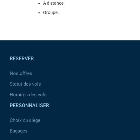
À distance.
Groupe.
Pied de page
RESERVER
Nos offres
Statut des vols
Horaires des vols
PERSONNALISER
Choix du siège
Bagages