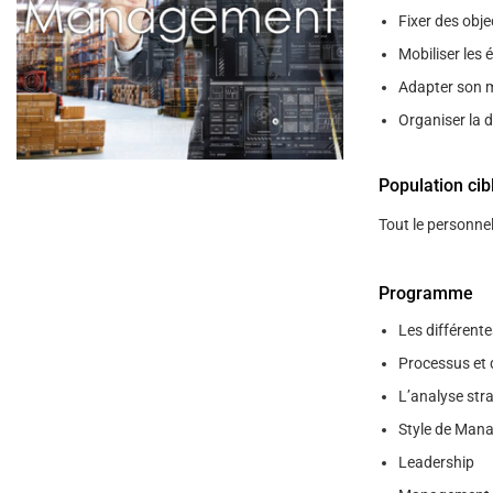
help
Fixer des obje
you
navigate
Mobiliser les 
and
interact
Adapter son 
with
the
Organiser la d
content.
Population cib
Tout le personne
Programme
Les différent
Processus et
L’analyse str
Style de Man
Leadership