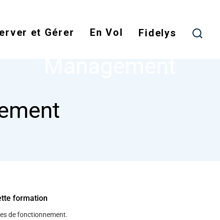
Skip
to
erver et Gérer
En Vol
main
Fidelys
NODE
MANAGEMENT
content
Management
ement
ette formation
gles de fonctionnement.