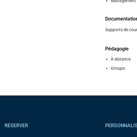
Management t
Documentatio
Supports de cour
Pédagogie
À distance.
Groupe.
Pied de page
RESERVER
PERSONNALI