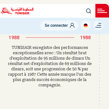
Welcome
Skip
to
All
to
in
main
One
Accessibility
content
Menu right
screen
Se connecter
reader.
To
start
1988
1988
the
All
TUNISAIR enregistre des performances
in
One
exceptionnelles avec : Un résultat brut
Accessibility
d’exploitation de 95 millions de dinars Un
screen
résultat net d’exploitation de 69 millions de
reader,
press
dinars, soit une progression de 50 % par
"Ctrl
rapport à 1987 Cette année marque l’un des
+
/".
plus grands succès économiques de la
This
compagnie.
shortcut
activates
the
screen
reader
to