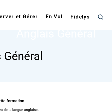
Skip
to
erver et Gérer
En Vol
main
Fidelys
NODE
ANGLAIS GÉNÉRAL
content
Anglais Général
s Général
ette formation
t de la langue anglaise.