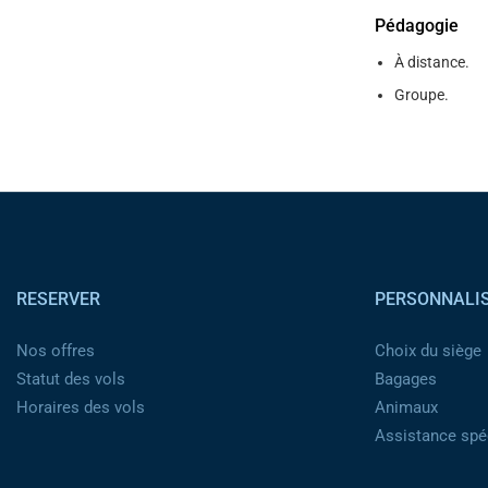
Pédagogie
À distance.
Groupe.
Pied de page
RESERVER
PERSONNALI
Nos offres
Choix du siège
Statut des vols
Bagages
Horaires des vols
Animaux
Assistance spéc