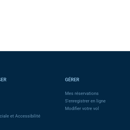
SER
GÉRER
Mes réservations
S'enregistrer en ligne
Modifier votre vol
iale et Accessibilité