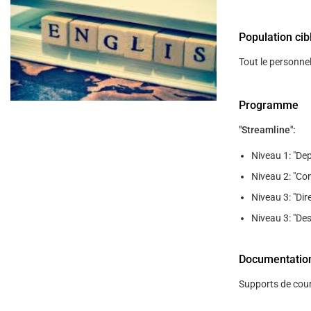
help
you
navigate
Population cib
and
interact
with
Tout le personne
the
content.
Programme
"Streamline":
Niveau 1: "Dep
Niveau 2: "Con
Niveau 3: "Dir
Niveau 3: "Des
Documentatio
Supports de cour