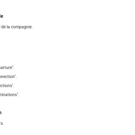
le
l de la compagnie.
arture".
nection".
ections".
tinations".
n
s.