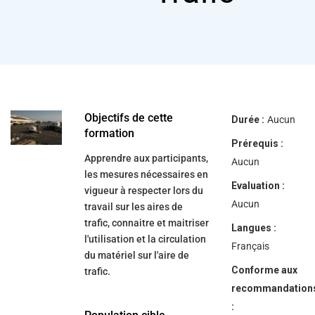
help
you
navigate
and
interact
with
the
content.
Objectifs de cette
Durée :
Aucun
formation
Prérequis :
Apprendre aux participants,
Aucun
les mesures nécessaires en
Evaluation :
vigueur à respecter lors du
Aucun
travail sur les aires de
trafic, connaitre et maitriser
Langues :
l'utilisation et la circulation
Français
du matériel sur l'aire de
Conforme aux
trafic.
recommandation
: