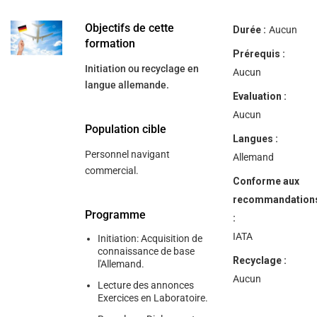
help
you
navigate
Objectifs de cette
Durée :
Aucun
and
formation
interact
Prérequis :
with
Initiation ou recyclage en
the
Aucun
content.
langue allemande.
Evaluation :
Aucun
Population cible
Langues :
Personnel navigant
Allemand
commercial.
Conforme aux
recommandation
Programme
:
IATA
Initiation: Acquisition de
connaissance de base
Recyclage :
l'Allemand.
Aucun
Lecture des annonces
Exercices en Laboratoire.