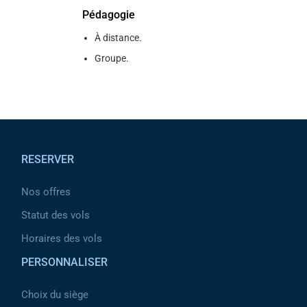
Pédagogie
À distance.
Groupe.
Pied de page
RESERVER
Nos offres
Statut des vols
Horaires des vols
PERSONNALISER
Choix du siège