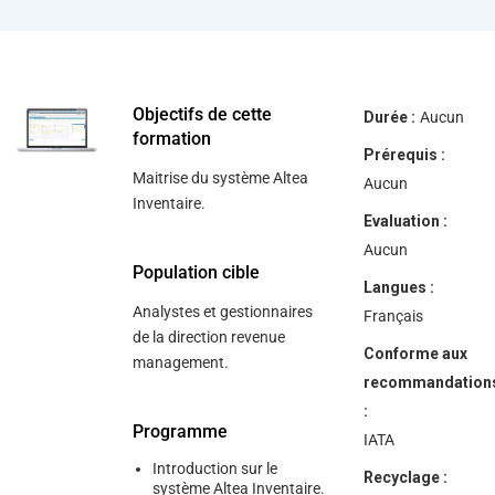
help
you
navigate
and
interact
with
the
Objectifs de cette
Durée :
Aucun
content.
formation
Prérequis :
Maitrise du système Altea
Aucun
Inventaire.
Evaluation :
Aucun
Population cible
Langues :
Analystes et gestionnaires
Français
de la direction revenue
Conforme aux
management.
recommandation
:
Programme
IATA
Introduction sur le
Recyclage :
système Altea Inventaire.