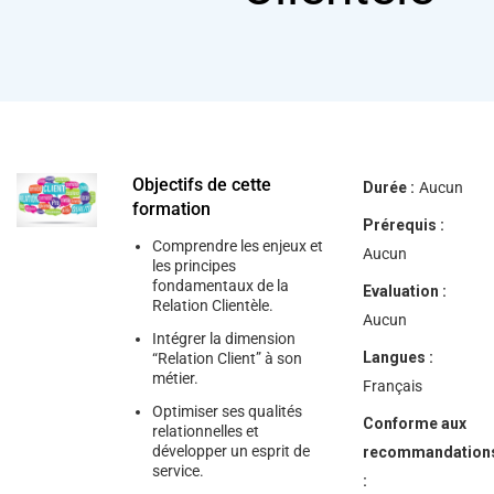
help
you
navigate
and
interact
with
the
content.
Objectifs de cette
Durée :
Aucun
formation
Prérequis :
Comprendre les enjeux et
Aucun
les principes
fondamentaux de la
Evaluation :
Relation Clientèle.
Aucun
Intégrer la dimension
Langues :
“Relation Client” à son
métier.
Français
Optimiser ses qualités
Conforme aux
relationnelles et
développer un esprit de
recommandation
service.
: