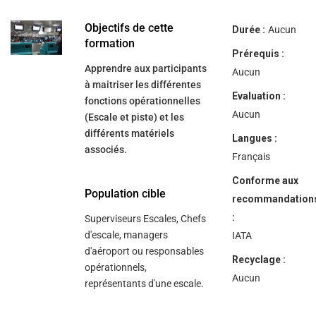
help
you
navigate
Objectifs de cette
Durée :
Aucun
and
formation
interact
Prérequis :
with
Apprendre aux participants
the
Aucun
content.
à maitriser les différentes
Evaluation :
fonctions opérationnelles
Aucun
(Escale et piste) et les
différents matériels
Langues :
associés.
Français
Conforme aux
Population cible
recommandation
:
Superviseurs Escales, Chefs
d'escale, managers
IATA
d'aéroport ou responsables
Recyclage :
opérationnels,
Aucun
représentants d'une escale.