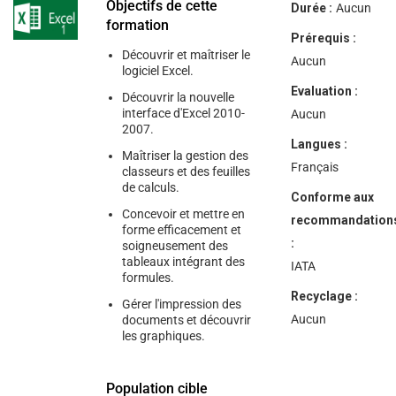
help
Objectifs de cette
Durée :
Aucun
you
formation
navigate
Prérequis :
and
Découvrir et maîtriser le
interact
Aucun
logiciel Excel.
with
the
Evaluation :
Découvrir la nouvelle
content.
interface d'Excel 2010-
Aucun
2007.
Langues :
Maîtriser la gestion des
Français
classeurs et des feuilles
de calculs.
Conforme aux
Concevoir et mettre en
recommandation
forme efficacement et
:
soigneusement des
tableaux intégrant des
IATA
formules.
Recyclage :
Gérer l'impression des
Aucun
documents et découvrir
les graphiques.
Population cible