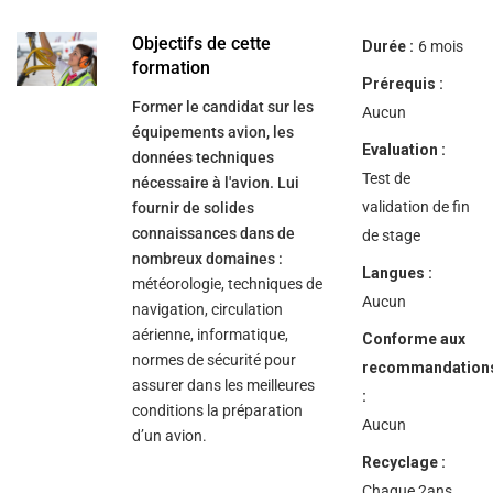
help
you
navigate
Objectifs de cette
Durée :
6 mois
and
formation
interact
Prérequis :
with
Former le candidat sur les
the
Aucun
content.
équipements avion, les
Evaluation :
données techniques
Test de
nécessaire à l'avion. Lui
validation de fin
fournir de solides
connaissances dans de
de stage
nombreux domaines :
Langues :
météorologie, techniques de
Aucun
navigation, circulation
aérienne, informatique,
Conforme aux
normes de sécurité pour
recommandation
assurer dans les meilleures
:
conditions la préparation
Aucun
d’un avion.
Recyclage :
Chaque 2ans