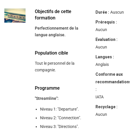
help
you
navigate
Objectifs de cette
Durée :
Auscun
and
formation
interact
Prérequis :
with
Perfectionnement de la
the
Aucun
content.
langue anglaise.
Evaluation :
Aucun
Population cible
Langues :
Tout le personnel de la
Anglais
compagnie.
Conforme aux
recommandation
Programme
:
IATA
"Streamline":
Recyclage :
Niveau 1: "Departure".
Aucun
Niveau 2: "Connection".
Niveau 3: "Directions".