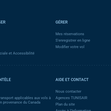
SER
GÉRER
Mes réservations
S'enregistrer en ligne
Modifier votre vol
iale et Accessibilité
NTÈLE
AIDE ET CONTACT
Nous contacter
ransport applicables aux vols à
Agences TUNISAIR
 en provenance du Canada
Plan du site
Accès à l’Information