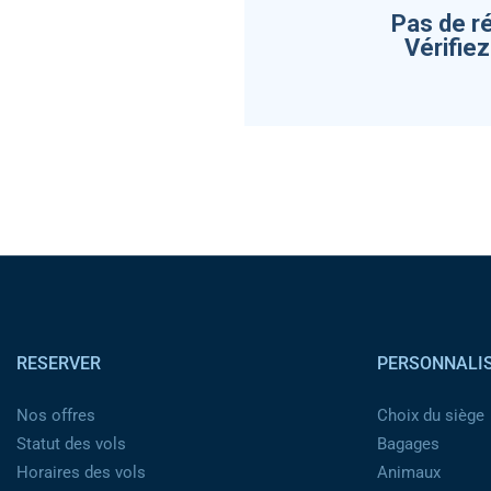
Pas de r
Vérifie
Pied de page
RESERVER
PERSONNALI
Nos offres
Choix du siège
Statut des vols
Bagages
Horaires des vols
Animaux