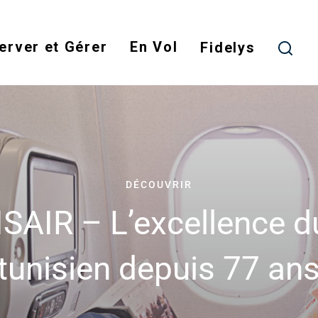
Skip
to
erver et Gérer
En Vol
main
Fidelys
content
DÉCOUVRIR
SAIR – L’excellence du
tunisien depuis 77 an