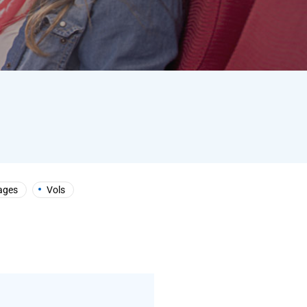
ages
Vols