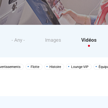
- Any -
Images
Vidéos
vertissements
Flotte
Histoire
Lounge VIP
Équip