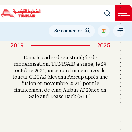
Welcome
Skip
to
All
to
in
main
One
Accessibility
content
Menu right
screen
Se connecter
reader.
To
start
2019
2025
the
All
Dans le cadre de sa stratégie de
in
One
modernisation, TUNISAIR a signé, le 29
Accessibility
octobre 2021, un accord majeur avec le
screen
loueur GECAS (devenu Aercap après une
reader,
press
fusion en novembre 2021) pour le
"Ctrl
financement de cinq Airbus A320neo en
+
/".
Sale and Lease Back (SLB).
This
shortcut
activates
the
screen
reader
to