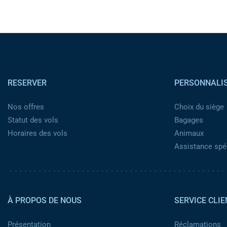
Pied de page
RESERVER
PERSONNALI
Nos offres
Choix du siège
Statut des vols
Bagages
Horaires des vols
Animaux
Assistance spéc
Pied de page 2
À PROPOS DE NOUS
SERVICE CLIE
Présentation
Réclamations