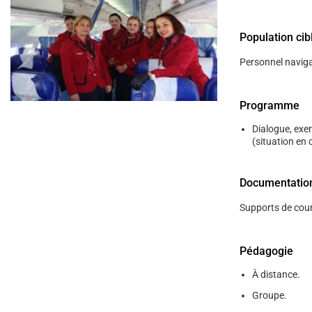
help
you
navigate
Population cib
and
interact
with
Personnel navig
the
content.
Programme
Dialogue, exer
(situation en 
Documentatio
Supports de cour
Pédagogie
À distance.
Groupe.