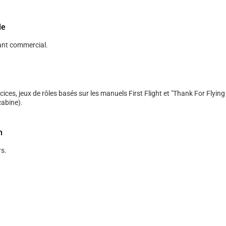
le
ant commercial.
cices, jeux de rôles basés sur les manuels First Flight et "Thank For Flying
cabine).
n
s.