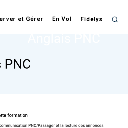
Skip
to
erver et Gérer
En Vol
main
Fidelys
NODE
ANGLAIS PNC
content
Anglais PNC
s PNC
ette formation
 communication PNC/Passager et la lecture des annonces.