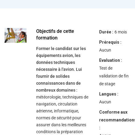
help
you
navigate
and
interact
with
the
Objectifs de cette
Durée :
6 mois
content.
formation
Prérequis :
Former le candidat sur les
Aucun
équipements avion, les
Evaluation :
données techniques
Test de
nécessaire à l'avion. Lui
validation de fin
fournir de solides
connaissances dans de
de stage
nombreux domaines :
Langues :
météorologie, techniques de
Aucun
navigation, circulation
aérienne, informatique,
Conforme aux
normes de sécurité pour
recommandation
assurer dans les meilleures
:
conditions la préparation