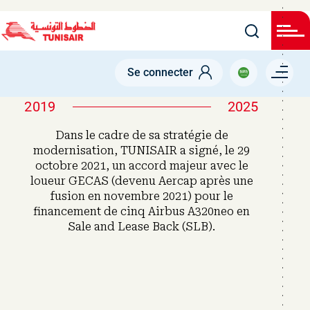
Welcome
Skip
to
All
to
in
main
One
Accessibility
content
Menu right
screen
Se connecter
reader.
To
start
2019
2025
the
All
Dans le cadre de sa stratégie de
in
One
modernisation, TUNISAIR a signé, le 29
Accessibility
octobre 2021, un accord majeur avec le
screen
loueur GECAS (devenu Aercap après une
reader,
press
fusion en novembre 2021) pour le
"Ctrl
financement de cinq Airbus A320neo en
+
/".
Sale and Lease Back (SLB).
This
shortcut
activates
the
screen
reader
to