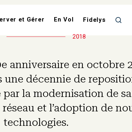
Skip
to
erver et Gérer
En Vol
main
Fidelys
content
2018
e anniversaire en octobre 
 une décennie de reposit
 par la modernisation de sa 
 réseau et l’adoption de no
technologies.