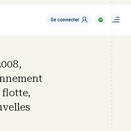
Menu right
Se connecter
2008,
ionnement
flotte,
uvelles