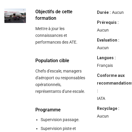
help
you
navigate
Objectifs de cette
Durée :
Aucun
and
formation
interact
Prérequis :
with
Mettre à jour les
the
Aucun
content.
connaissances et
Evaluation :
performances des ATE.
Aucun
Langues :
Population cible
Français
Chefs d'escale, managers
Conforme aux
d'aéroport ou responsables
recommandation
opérationnels,
:
représentants d'une escale.
IATA
Recyclage :
Programme
Aucun
Supervision passage.
Supervision piste et