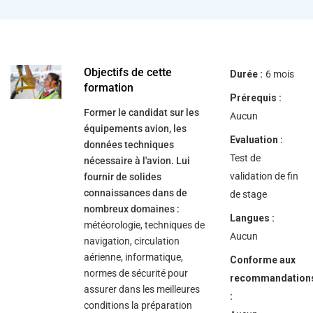
help
you
navigate
and
interact
with
the
Objectifs de cette
Durée :
6 mois
content.
formation
Prérequis :
Former le candidat sur les
Aucun
équipements avion, les
Evaluation :
données techniques
Test de
nécessaire à l'avion. Lui
validation de fin
fournir de solides
connaissances dans de
de stage
nombreux domaines :
Langues :
météorologie, techniques de
Aucun
navigation, circulation
aérienne, informatique,
Conforme aux
normes de sécurité pour
recommandation
assurer dans les meilleures
:
conditions la préparation