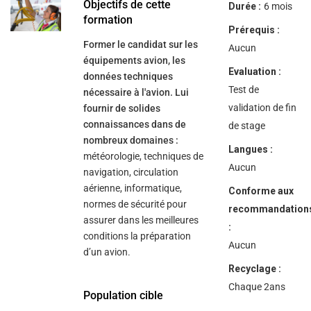
help
Objectifs de cette
Durée :
6 mois
you
formation
navigate
Prérequis :
and
Former le candidat sur les
interact
Aucun
with
équipements avion, les
the
Evaluation :
données techniques
content.
Test de
nécessaire à l'avion. Lui
validation de fin
fournir de solides
connaissances dans de
de stage
nombreux domaines :
Langues :
météorologie, techniques de
Aucun
navigation, circulation
aérienne, informatique,
Conforme aux
normes de sécurité pour
recommandation
assurer dans les meilleures
:
conditions la préparation
Aucun
d’un avion.
Recyclage :
Chaque 2ans
Population cible