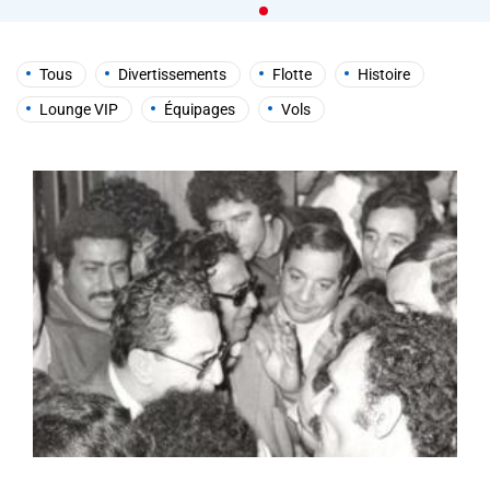
help
you
navigate
and
Tous
Divertissements
Flotte
Histoire
interact
with
Lounge VIP
Équipages
Vols
the
content.