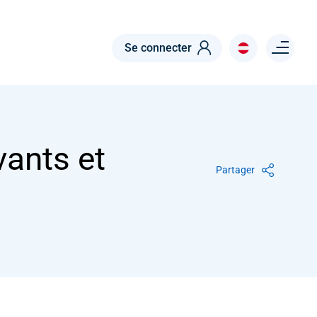
RISSABLES
Menu right
Se connecter
ants et
vants et
Partager