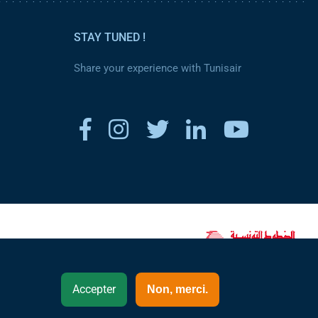
STAY TUNED !
Share your experience with Tunisair
www.tunisair.com
Accepter
Non, merci.
Autriche - English(EN)