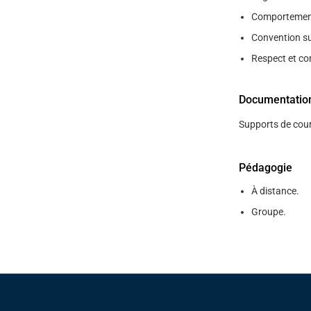
Comportement
Convention su
Respect et co
Documentatio
Supports de cour
Pédagogie
À distance.
Groupe.
Pied de page