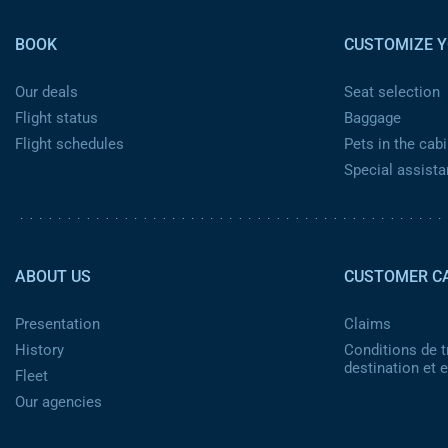
BOOK
CUSTOMIZE Y
Our deals
Seat selection
Flight status
Baggage
Flight schedules
Pets in the cabi
Special assist
Pied de page 2
ABOUT US
CUSTOMER C
Presentation
Claims
History
Conditions de t
destination et
Fleet
Our agencies