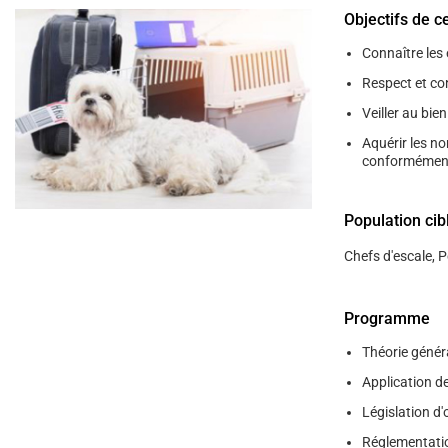
help
Objectifs de c
you
navigate
and
Connaître les 
interact
Respect et co
with
the
Veiller au bien
content.
Aquérir les n
conformément 
Population cib
Chefs d'escale, 
Programme
Théorie génér
Application de
Législation d
Réglementatio