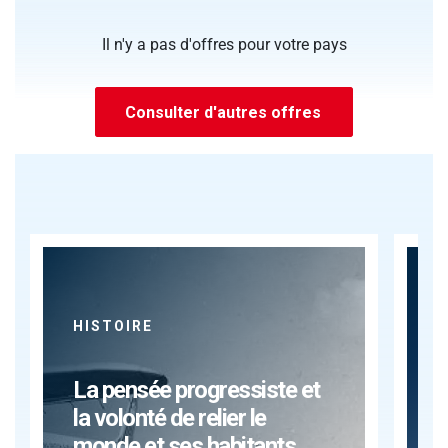
Il n'y a pas d'offres pour votre pays
Consulter d'autres offres
HISTOIRE
C
La pensée progressiste et
P
la volonté de relier le
e
monde et ses habitants...