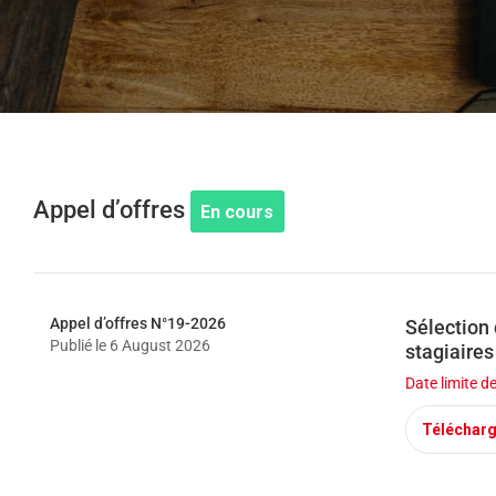
help
you
navigate
and
interact
with
the
content.
Appel d’offres
En cours
Appel d’offres N°19-2026
Sélection 
Publié le
6 August 2026
stagiaires
Date limite d
Téléchar