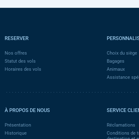
Pied de page
RESERVER
PERSONNALI
Nos offres
Choix du siège
Statut des vols
Bagages
Horaires des vols
Animaux
Assistance spéc
Pied de page 2
À PROPOS DE NOUS
SERVICE CLIE
Présentation
Réclamations
Historique
Conditions de t
destination et