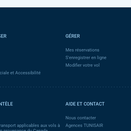
SER
GÉRER
Mes réservations
S'enregistrer en ligne
Modifier votre vol
iale et Accessibilité
NTÈLE
AIDE ET CONTACT
Nous contacter
ransport applicables aux vols à
Agences TUNISAIR
 en provenance du Canada