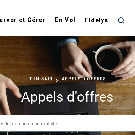
Skip
to
erver et Gérer
En Vol
main
Fidelys
content
TUNISAIR
APPELS D’OFFRES
Appels d'offres