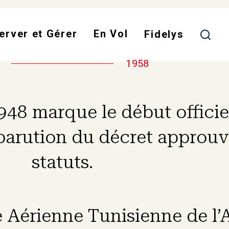
Skip
to
erver et Gérer
En Vol
main
Fidelys
content
1958
948 marque le début officie
arution du décret approuv
statuts.
Aérienne Tunisienne de l’A