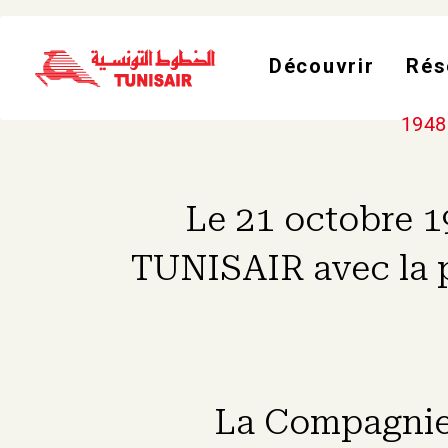
Welcome
to
All
in
Découvrir
Rés
One
Accessibility
screen
reader.
1948
To
start
the
All
in
Le 21 octobre 1
One
Accessibility
screen
TUNISAIR avec la p
reader,
press
"Ctrl
+
/".
This
shortcut
activates
the
screen
La Compagnie 
reader
to