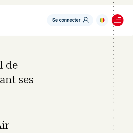
Menu right
Se connecter
l de
ant ses
ir