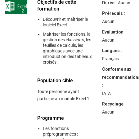
help
Objectifs de cette
Durée :
Aucun
you
formation
navigate
Prérequis :
and
Découvrir et maîtriser le
interact
Aucun
logiciel Excel.
with
the
Evaluation :
Maîtriser les fonctions, la
content.
gestion des classeurs, les
Aucun
feuilles de calculs, les
Langues :
graphiques avec une
introduction des tableaux
Français
croisés.
Conforme aux
recommandation
Population cible
:
Toute personne ayant
IATA
participé au module Excel 1.
Recyclage :
Aucun
Programme
Les fonctions
préprogrammées :