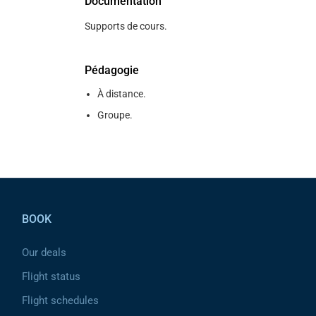
Documentation
Supports de cours.
Pédagogie
À distance.
Groupe.
Pied de page
BOOK
Our deals
Flight status
Flight schedules