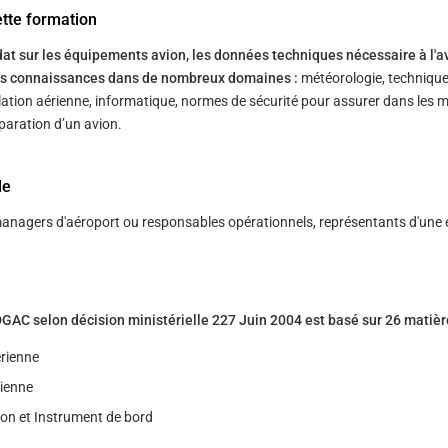
ette formation
t sur les équipements avion, les données techniques nécessaire à l'a
des connaissances dans de nombreux domaines :
météorologie, techniqu
lation aérienne, informatique, normes de sécurité pour assurer dans les m
́paration d’un avion.
le
anagers d'aéroport ou responsables opérationnels, représentants d'une 
C selon décision ministérielle 227 Juin 2004 est basé sur 26 matièr
́rienne
rienne
on et Instrument de bord