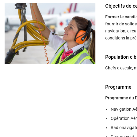
help
Objectifs de c
you
navigate
and
Former le candida
interact
fournir de soli
with
the
navigation, circu
content.
conditions la pre
Population cib
Chefs d'escale, m
Programme
Programme du DGA
Navigation Ae
Opération Aé
Radionavigati
Chargement