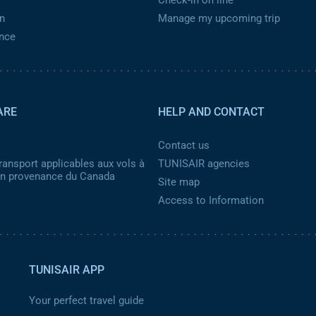
Check-in on line
n
Manage my upcoming trip
ance
ARE
HELP AND CONTACT
Contact us
ransport applicables aux vols à
TUNISAIR agencies
 en provenance du Canada
Site map
Access to Information
TUNISAIR APP
Your perfect travel guide