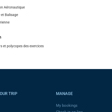
on Aéronautique
 et Balisage
́rienne
n
s et polycopes des exercices
OUR TRIP
MANAGE
My bookings