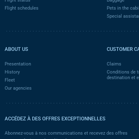
Flight status
Baggage
Flight schedules
Pets in the cabi
Special assist
Pied de page 2
ABOUT US
CUSTOMER C
Presentation
Claims
History
Conditions de t
destination et
Fleet
Our agencies
ACCÉDEZ À DES OFFRES EXCEPTIONNELLES
Abonnez-vous à nos communications et recevez des offres