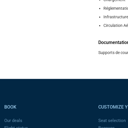
Réglementati
Infrastructure
Circulation Ae
Documentatio
Supports de cour
Pied de page
BOOK
CUSTOMIZE Y
Our deals
Seat selection