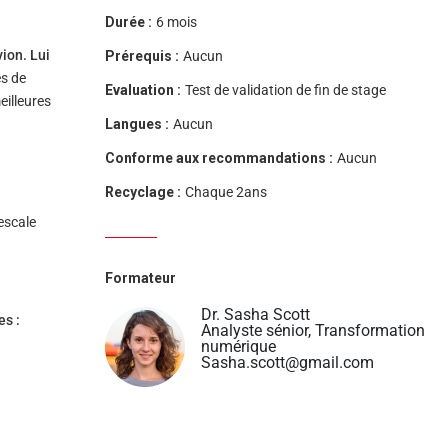
Durée :
6 mois
vion. Lui
Prérequis :
Aucun
es de
Evaluation :
Test de validation de fin de stage
eilleures
Langues :
Aucun
Conforme aux recommandations :
Aucun
Recyclage :
Chaque 2ans
escale
Formateur
Dr. Sasha Scott
es :
Analyste sénior, Transformation
numérique
Sasha.scott@gmail.com