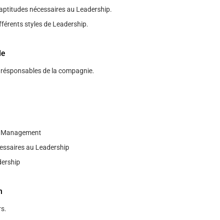
 aptitudes nécessaires au Leadership.
fférents styles de Leadership.
le
s résponsables de la compagnie.
t Management
essaires au Leadership
dership
n
s.