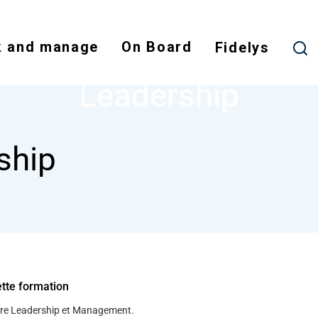
Skip
to
 and manage
On Board
main
Fidelys
NODE
LEADERSHIP
content
Leadership
ship
ette formation
tre Leadership et Management.