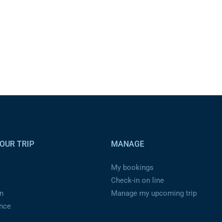
OUR TRIP
MANAGE
My bookings
Check-in on line
n
Manage my upcoming trip
ance