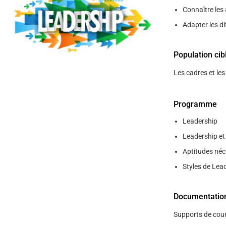
help
Connaître les
you
navigate
Adapter les di
and
interact
with
the
Population cib
content.
Les cadres et le
Programme
Leadership
Leadership e
Aptitudes néc
Styles de Lea
Documentatio
Supports de cour