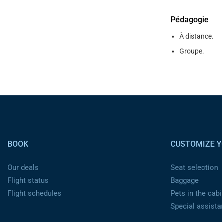
Pédagogie
À distance.
Groupe.
Pied de page
BOOK
CUSTOMIZE Y
Our deals
Seat selection
Flight status
Baggage
Flight schedules
Pets in the cabi
Special assist