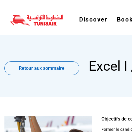
Discover
Book
Retour
Excel I 
aux
Retour aux sommaire
sommaire
Objectifs de c
Former le candida