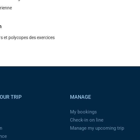
́rienne
n
s et polycopes des exercices
OUR TRIP
MANAGE
My bookings
Check-in on line
n
Manage my upcoming trip
ance