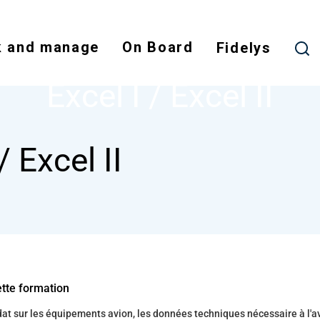
Skip
to
 and manage
On Board
main
Fidelys
NODE
EXCEL I / EXCEL II
content
Excel I / Excel II
/ Excel II
ette formation
t sur les équipements avion, les données techniques nécessaire à l'a