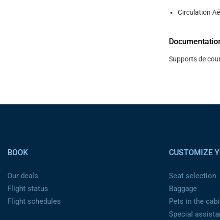
Circulation Ae
Documentatio
Supports de cour
Pied de page
BOOK
CUSTOMIZE Y
Our deals
Seat selection
Flight status
Baggage
Flight schedules
Pets in the cabi
Special assist