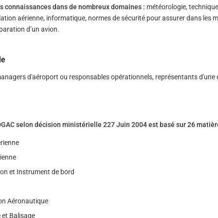
des connaissances dans de nombreux domaines :
météorologie, techniqu
lation aérienne, informatique, normes de sécurité pour assurer dans les m
́paration d’un avion.
le
anagers d'aéroport ou responsables opérationnels, représentants d'une 
C selon décision ministérielle 227 Juin 2004 est basé sur 26 matièr
́rienne
rienne
on et Instrument de bord
on Aéronautique
 et Balisage