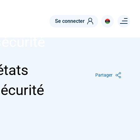
SÉCURITÉ DES DOCUMENTS
 états
Menu right
Se connecter
curité
́tats
Partager
curité