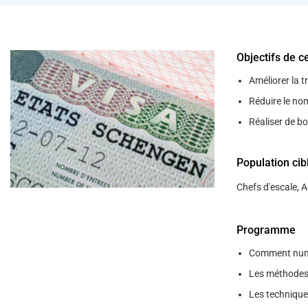
help
you
navigate
and
interact
Objectifs de c
with
the
content.
Améliorer la 
Réduire le no
Réaliser de b
Population cib
Chefs d'escale, 
Programme
Comment numé
Les méthodes d
Les technique