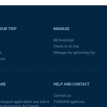
OUR TRIP
MANAGE
My bookings
Check-in on line
n
Manage my upcoming trip
ance
ARE
HELP AND CONTACT
Contact us
ransport applicables aux vols à
TUNISAIR agencies
 en provenance du Canada