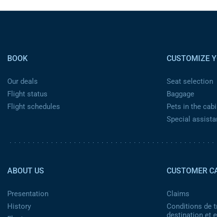
Pied de page
BOOK
CUSTOMIZE Y
Our deals
Seat selection
Flight status
Baggage
Flight schedules
Pets in the cabi
Special assist
Pied de page 2
ABOUT US
CUSTOMER C
Presentation
Claims
History
Conditions de t
destination et