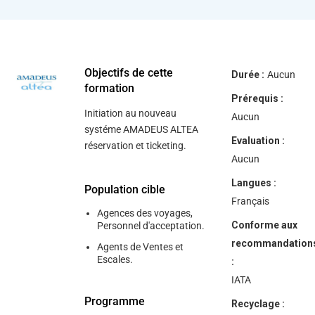
help
you
navigate
and
interact
with
the
Objectifs de cette
Durée :
Aucun
content.
formation
Prérequis :
Initiation au nouveau
Aucun
systéme AMADEUS ALTEA
Evaluation :
réservation et ticketing.
Aucun
Langues :
Population cible
Français
Agences des voyages,
Conforme aux
Personnel d'acceptation.
recommandation
Agents de Ventes et
Escales.
:
IATA
Programme
Recyclage :