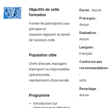
help
you
navigate
Objectifs de cette
Durée :
Aucun
and
formation
interact
Prérequis :
with
Former les participants aux
the
Aucun
content.
principes et
Evaluation :
mesures régissant la sûreté
Aucun
de l’aviation civile.
Langues :
Français
Population cible
Conforme aux
Chefs d'escale, managers
recommandation
d'aéroport ou responsables
:
opérationnels,
représentants d'une escale.
IATA
Recyclage :
Programme
Aucun
Introduction sur
l’importance et définition