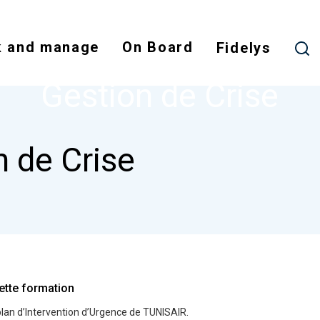
Skip
to
 and manage
On Board
main
Fidelys
NODE
GESTION DE CRISE
content
Gestion de Crise
n de Crise
ette formation
plan d’Intervention d’Urgence de TUNISAIR.