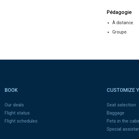
Pédagogie
À distance.
Groupe.
Pied de page
BOOK
CUSTOMIZE Y
Our deals
Seat selection
Flight status
Baggage
Flight schedules
Pets in the cabi
Special assista