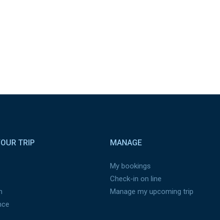
OUR TRIP
MANAGE
My bookings
Check-in on line
n
Manage my upcoming trip
nce