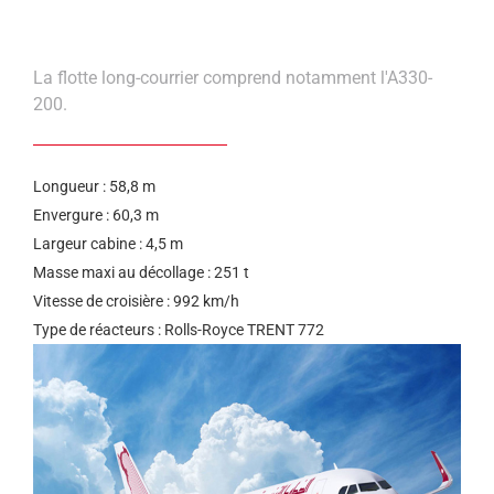
help
you
navigate
and
interact
La flotte long-courrier comprend notamment l'A330-
with
200.
the
content.
Longueur : 58,8 m
Envergure : 60,3 m
Largeur cabine : 4,5 m
Masse maxi au décollage : 251 t
Vitesse de croisière : 992 km/h
Type de réacteurs : Rolls-Royce TRENT 772