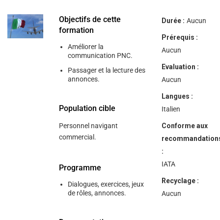
help
you
navigate
Objectifs de cette
Durée :
Aucun
and
formation
interact
Prérequis :
with
Améliorer la
the
Aucun
communication PNC.
content.
Evaluation :
Passager et la lecture des
annonces.
Aucun
Langues :
Population cible
Italien
Personnel navigant
Conforme aux
commercial.
recommandation
:
IATA
Programme
Recyclage :
Dialogues, exercices, jeux
de rôles, annonces.
Aucun