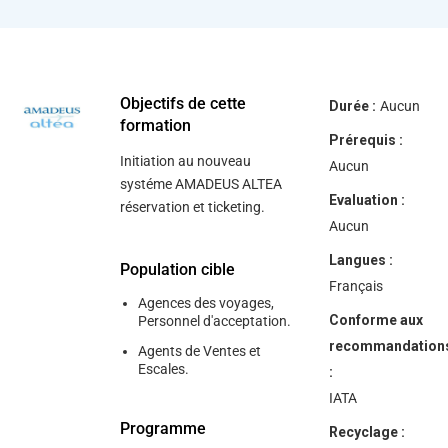
help
you
navigate
and
interact
with
the
Objectifs de cette
Durée :
Aucun
content.
formation
Prérequis :
Initiation au nouveau
Aucun
systéme AMADEUS ALTEA
Evaluation :
réservation et ticketing.
Aucun
Langues :
Population cible
Français
Agences des voyages,
Conforme aux
Personnel d'acceptation.
recommandation
Agents de Ventes et
Escales.
:
IATA
Programme
Recyclage :