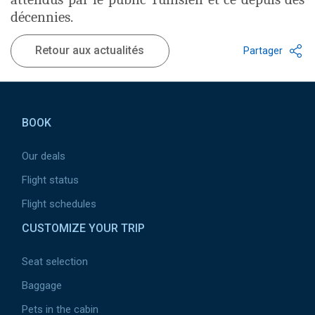
décennies.
Retour aux actualités
Partager
Pied de page
BOOK
Our deals
Flight status
Flight schedules
CUSTOMIZE YOUR TRIP
Seat selection
Baggage
Pets in the cabin