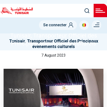
Skip
to
main
NODE
content
Menu right
TUNISAIR, TRANSPORTEUR OFFICIEL DES PRINCIPAUX
Se connecter
ÉVÈNEMENTS CULTURELS
Tunisair, Transporteur Officiel des
Tunisair, Transporteur Officiel des Principaux
Principaux évènements culturels
évènements culturels
7 August 2023