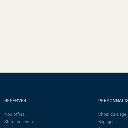
Pied de page
RESERVER
PERSONNALI
Nos offres
Choix du siège
Statut des vols
Bagages