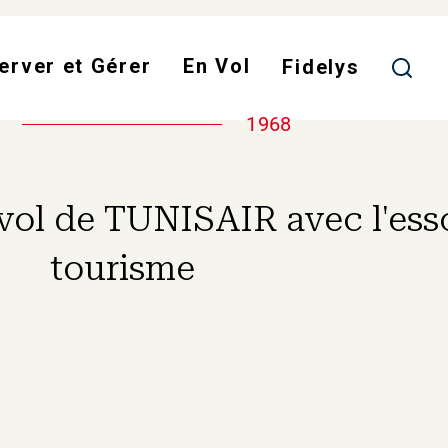
Skip
to
erver et Gérer
En Vol
main
Fidelys
content
1968
vol de TUNISAIR avec l'ess
tourisme