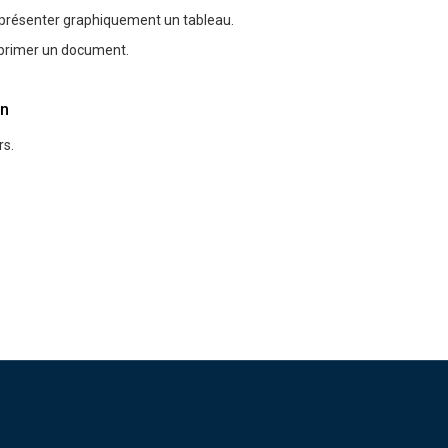
eprésenter graphiquement un tableau.
mprimer un document.
n
rs.