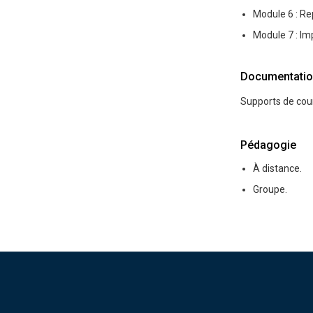
Module 6 : R
Module 7 : I
Documentatio
Supports de cou
Pédagogie
À distance.
Groupe.
Pied de page