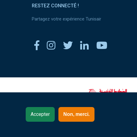
RESTEZ CONNECTÉ !
Partagez votre expérience Tunisair
www.tunisair.com
Accepter
Non, merci.
Burkina Faso - Français (FR)