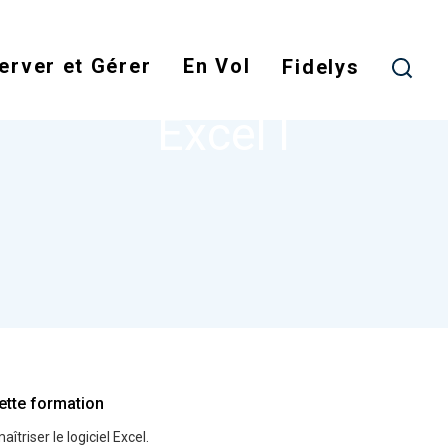
Skip
to
erver et Gérer
En Vol
main
Fidelys
NODE
EXCEL I
content
Excel I
ette formation
îtriser le logiciel Excel.