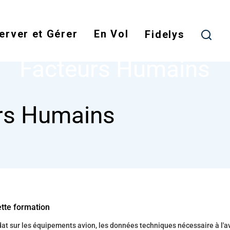
Skip
to
erver et Gérer
En Vol
main
Fidelys
NODE
FACTEURS HUMAINS
content
Facteurs Humains
rs Humains
ette formation
t sur les équipements avion, les données techniques nécessaire à l'a