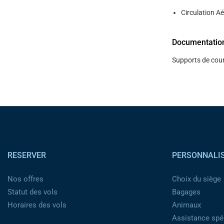
Circulation Ae
Documentatio
Supports de cour
Pied de page
RESERVER
PERSONNALI
Nos offres
Choix du siège
Statut des vols
Bagages
Horaires des vols
Animaux
Assistance spéc