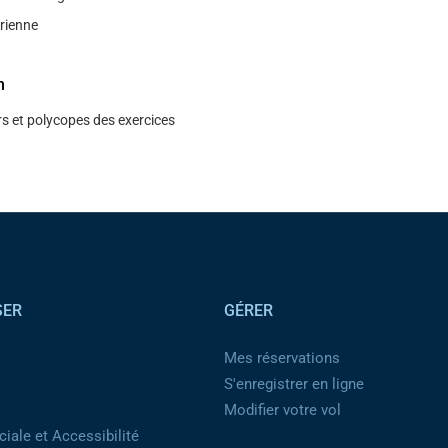
́rienne
n
s et polycopes des exercices
SER
GÉRER
Mes réservations
S'enregistrer en ligne
Modifier votre vol
iale et Accessibilité