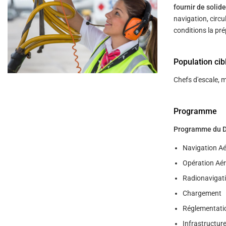
help
fournir de soli
you
navigate
navigation, circu
and
conditions la pre
interact
with
the
content.
Population cib
Chefs d'escale, m
Programme
Programme du DGA
Navigation Ae
Opération Aé
Radionavigati
Chargement
Réglementati
Infrastructure