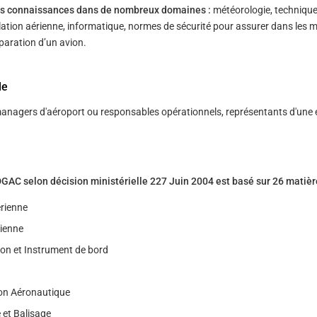
des connaissances dans de nombreux domaines :
météorologie, techniqu
lation aérienne, informatique, normes de sécurité pour assurer dans les m
́paration d’un avion.
le
anagers d'aéroport ou responsables opérationnels, représentants d'une 
C selon décision ministérielle 227 Juin 2004 est basé sur 26 matièr
́rienne
rienne
on et Instrument de bord
on Aéronautique
 et Balisage