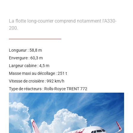
help
you
navigate
and
interact
La flotte long-courrier comprend notamment l'A330-
with
200.
the
content.
Longueur : 58,8 m
Envergure : 60,3 m
Largeur cabine : 4,5 m
Masse maxi au décollage : 251 t
Vitesse de croisière : 992 km/h
Type de réacteurs : Rolls-Royce TRENT 772