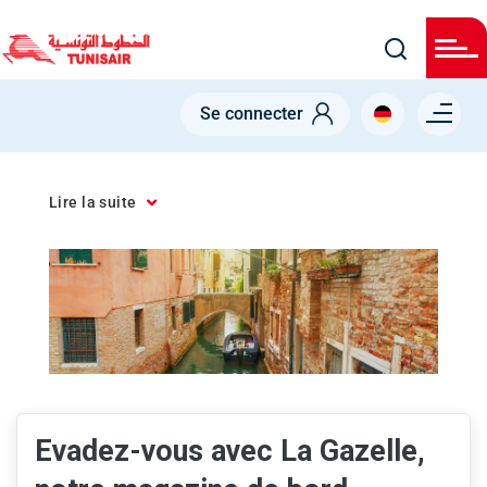
Skip
to
main
content
Menu right
Se connecter
NODE
TUNIS-VENISE
Tunis-Venise
Lire la suite
Evadez-vous avec La Gazelle,