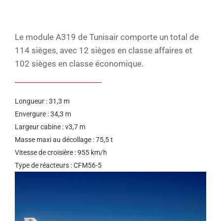
help
you
navigate
and
interact
Le module A319 de Tunisair comporte un total de
with
114 sièges, avec 12 sièges en classe affaires et
the
content.
102 sièges en classe économique.
Longueur : 31,3 m
Envergure : 34,3 m
Largeur cabine : v3,7 m
Masse maxi au décollage : 75,5 t
Vitesse de croisière : 955 km/h
Type de réacteurs : CFM56-5